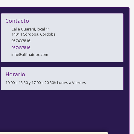
Contacto
Calle Guaraní, local 11
14014
Córdoba
,
Córdoba
957437816
957437816
info@affinatupc.com
Horario
10:00 a 13:30 y 17:00 a 20:30h Lunes a Viernes