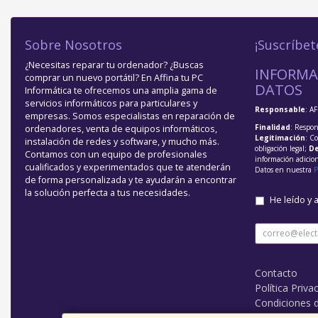
Sobre Nosotros
¡Suscríbet
¿Necesitas reparar tu ordenador? ¿Buscas
INFORMA
comprar un nuevo portátil? En Affina tu PC
DATOS
Informática te ofrecemos una amplia gama de
servicios informáticos para particulares y
Responsable
: A
empresas. Somos especialistas en reparación de
Finalidad
: Respon
ordenadores, venta de equipos informáticos,
Legitimación
: C
instalación de redes y software, y mucho más.
obligación legal;
De
Contamos con un equipo de profesionales
información adicio
cualificados y experimentados que te atenderán
Datos en nuestra
P
de forma personalizada y te ayudarán a encontrar
la solución perfecta a tus necesidades.
He leído y 
Contacto
Política Priva
Condiciones 
¿Quienes So