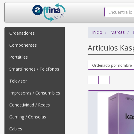
Inicio
Marcas
Ordenadores
Componentes
Artículos Ka
Portátiles
SmartPhones / Teléfonos
Televisor
Impresoras / Consumibles
Conectividad / Redes
Gaming / Consolas
Cables