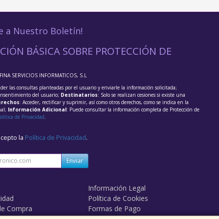
e a Nuestro Boletín!
CIÓN BÁSICA SOBRE PROTECCIÓN DE
FFINA SERVICIOS INFORMATICOS, S.L
der las consultas planteadas por el usuario y enviarle la información solicitada;
onsentimiento del usuario;
Destinatarios
: Solo se realizan cesiones si existe una
rechos
: Acceder, rectificar y suprimir, así como otros derechos, como se indica en la
nal;
Información Adicional
: Puede consultar la información completa de Protección de
olítica de Privacidad
.
acepto la
Política de Privacidad
.
Enviar
Información Legal
cidad
Política de Cookies
de Compra
Formas de Pago
mos?
Derecho de Desistimiento