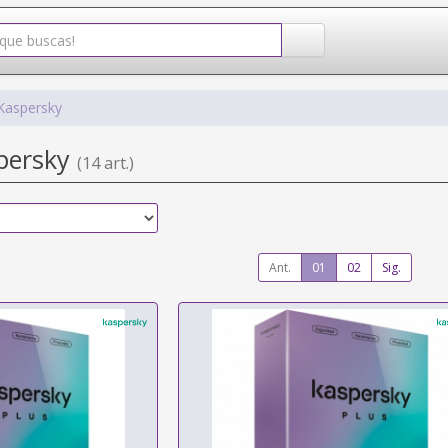
Kaspersky
spersky
(14 art.)
Ant.
01
02
Sig.