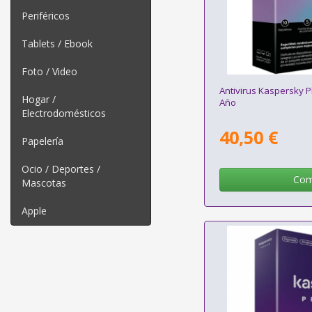
Periféricos
Tablets / Ebook
Foto / Video
Antivirus Kaspersky P
Hogar /
Año
Electrodomésticos
40,50 €
Papelería
Ocio / Deportes /
Com
Mascotas
Apple