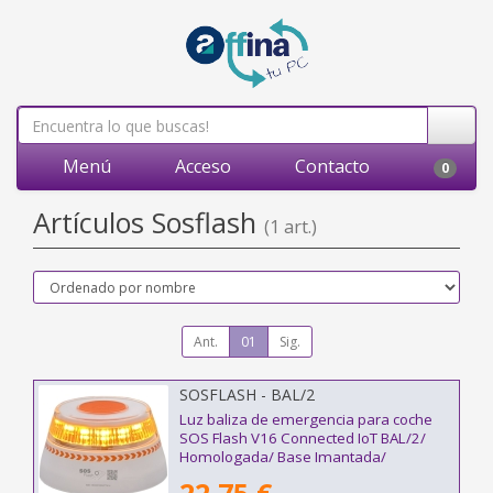
Menú
Acceso
Contacto
0
Artículos Sosflash
(1 art.)
Ant.
01
Sig.
SOSFLASH - BAL/2
Luz baliza de emergencia para coche
SOS Flash V16 Connected IoT BAL/2/
Homologada/ Base Imantada/
Geolocalizable/ Funciona a Pilas