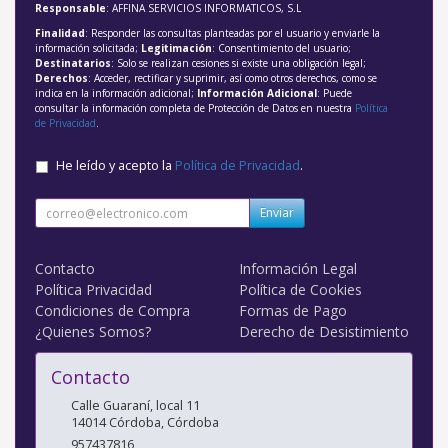
Responsable
: AFFINA SERVICIOS INFORMATICOS, S.L
Finalidad
: Responder las consultas planteadas por el usuario y enviarle la
información solicitada;
Legitimación
: Consentimiento del usuario;
Destinatarios
: Solo se realizan cesiones si existe una obligación legal;
Derechos
: Acceder, rectificar y suprimir, así como otros derechos, como se
indica en la información adicional;
Información Adicional
: Puede
consultar la información completa de Protección de Datos en nuestra
Política
de Privacidad
.
He leído y acepto la
Política de Privacidad
.
Enviar
Contacto
Información Legal
Política Privacidad
Política de Cookies
Condiciones de Compra
Formas de Pago
¿Quienes Somos?
Derecho de Desistimiento
Contacto
Calle Guaraní, local 11
14014
Córdoba
,
Córdoba
957437816