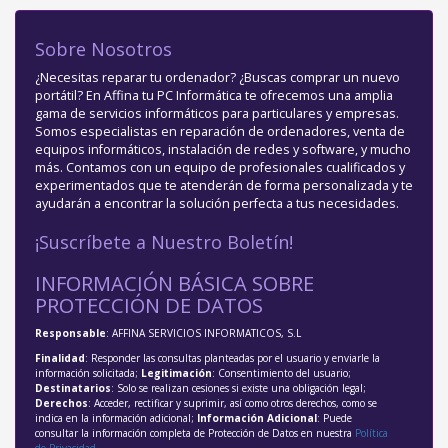
Sobre Nosotros
¿Necesitas reparar tu ordenador? ¿Buscas comprar un nuevo
portátil? En Affina tu PC Informática te ofrecemos una amplia
gama de servicios informáticos para particulares y empresas.
Somos especialistas en reparación de ordenadores, venta de
equipos informáticos, instalación de redes y software, y mucho
más. Contamos con un equipo de profesionales cualificados y
experimentados que te atenderán de forma personalizada y te
ayudarán a encontrar la solución perfecta a tus necesidades.
¡Suscríbete a Nuestro Boletín!
INFORMACIÓN BÁSICA SOBRE
PROTECCIÓN DE DATOS
Responsable
: AFFINA SERVICIOS INFORMATICOS, S.L
Finalidad
: Responder las consultas planteadas por el usuario y enviarle la
información solicitada;
Legitimación
: Consentimiento del usuario;
Destinatarios
: Solo se realizan cesiones si existe una obligación legal;
Derechos
: Acceder, rectificar y suprimir, así como otros derechos, como se
indica en la información adicional;
Información Adicional
: Puede
consultar la información completa de Protección de Datos en nuestra
Política
de Privacidad
.