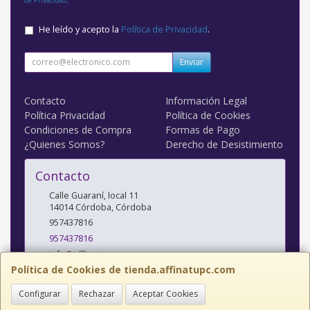
He leído y acepto la
Política de Privacidad
.
Enviar
Contacto
Información Legal
Política Privacidad
Política de Cookies
Condiciones de Compra
Formas de Pago
¿Quienes Somos?
Derecho de Desistimiento
Contacto
Calle Guaraní, local 11
14014
Córdoba
,
Córdoba
957437816
957437816
info@affinatupc.com
Política de Cookies de tienda.affinatupc.com
Configurar
Rechazar
Aceptar Cookies
Horario