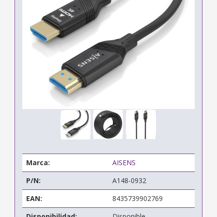
Marca:
AISENS
P/N:
A148-0932
EAN:
8435739902769
Disponibilidad:
Disponible