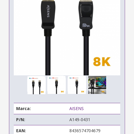
Marca:
AISENS
P/N:
A149-0431
EAN:
8436574704679