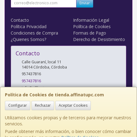
Enviar
Contacto
Información Legal
Política Privacidad
Política de Cookies
Condiciones de Compra
Formas de Pago
¿Quienes Somos?
Derecho de Desistimiento
Contacto
Calle Guaraní, local 11
14014
Córdoba
,
Córdoba
957437816
957437816
info@affinatupc.com
Política de Cookies de tienda.affinatupc.com
Configurar
Rechazar
Aceptar Cookies
Horario
10:00 a 13:30 y 17:00 a 20:30h Lunes a Viernes
Utilizamos cookies propias y de terceros para mejorar nuestros
servicios.
Puede obtener más información, o bien conocer cómo cambiar