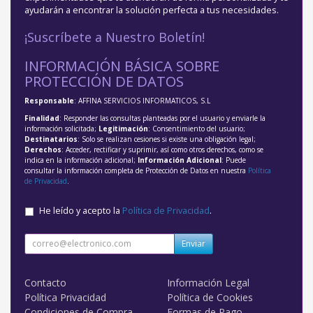
ayudarán a encontrar la solución perfecta a tus necesidades.
¡Suscríbete a Nuestro Boletín!
INFORMACIÓN BÁSICA SOBRE
PROTECCIÓN DE DATOS
Responsable
: AFFINA SERVICIOS INFORMATICOS, S.L
Finalidad
: Responder las consultas planteadas por el usuario y enviarle la
información solicitada;
Legitimación
: Consentimiento del usuario;
Destinatarios
: Solo se realizan cesiones si existe una obligación legal;
Derechos
: Acceder, rectificar y suprimir, así como otros derechos, como se
indica en la información adicional;
Información Adicional
: Puede
consultar la información completa de Protección de Datos en nuestra
Política
de Privacidad
.
He leído y acepto la
Política de Privacidad
.
Enviar
Contacto
Información Legal
Política Privacidad
Política de Cookies
Condiciones de Compra
Formas de Pago