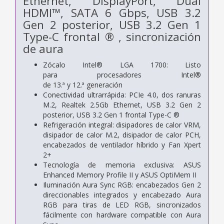
Ethernet, DisplayPort, Dual
HDMI™, SATA 6 Gbps, USB 3.2
Gen 2 posterior, USB 3.2 Gen 1
Type-C frontal ® , sincronización
de aura
Zócalo Intel® LGA 1700: Listo
para procesadores Intel®
de 13.ª y 12.ª generación
Conectividad ultrarrápida: PCIe 4.0, dos ranuras
M.2, Realtek 2.5Gb Ethernet, USB 3.2 Gen 2
posterior, USB 3.2 Gen 1 frontal Type-C ®
Refrigeración integral: disipadores de calor VRM,
disipador de calor M.2, disipador de calor PCH,
encabezados de ventilador híbrido y Fan Xpert
2+
Tecnología de memoria exclusiva: ASUS
Enhanced Memory Profile II y ASUS OptiMem II
Iluminación Aura Sync RGB: encabezados Gen 2
direccionables integrados y encabezado Aura
RGB para tiras de LED RGB, sincronizados
fácilmente con hardware compatible con Aura