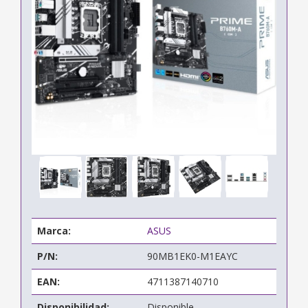
Marca:
ASUS
P/N:
90MB1EK0-M1EAYC
EAN:
4711387140710
Disponibilidad:
Disponible