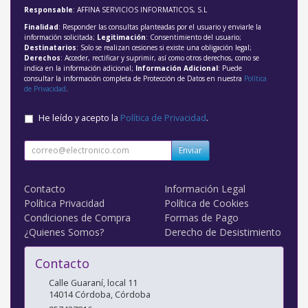
Responsable
: AFFINA SERVICIOS INFORMATICOS, S.L
Finalidad
: Responder las consultas planteadas por el usuario y enviarle la
información solicitada;
Legitimación
: Consentimiento del usuario;
Destinatarios
: Solo se realizan cesiones si existe una obligación legal;
Derechos
: Acceder, rectificar y suprimir, así como otros derechos, como se
indica en la información adicional;
Información Adicional
: Puede
consultar la información completa de Protección de Datos en nuestra
Política
de Privacidad
.
He leído y acepto la
Política de Privacidad
.
Enviar
Contacto
Información Legal
Política Privacidad
Política de Cookies
Condiciones de Compra
Formas de Pago
¿Quienes Somos?
Derecho de Desistimiento
Contacto
Calle Guaraní, local 11
14014
Córdoba
,
Córdoba