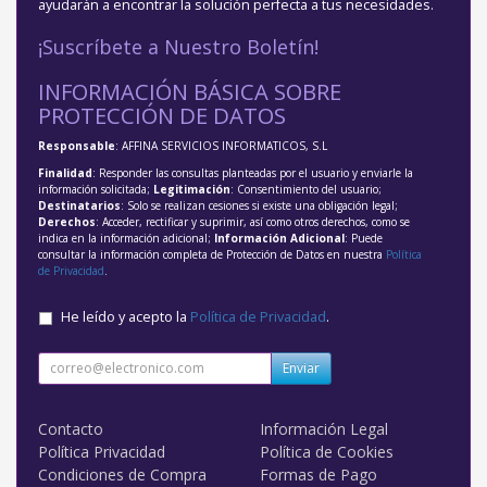
ayudarán a encontrar la solución perfecta a tus necesidades.
¡Suscríbete a Nuestro Boletín!
INFORMACIÓN BÁSICA SOBRE
PROTECCIÓN DE DATOS
Responsable
: AFFINA SERVICIOS INFORMATICOS, S.L
Finalidad
: Responder las consultas planteadas por el usuario y enviarle la
información solicitada;
Legitimación
: Consentimiento del usuario;
Destinatarios
: Solo se realizan cesiones si existe una obligación legal;
Derechos
: Acceder, rectificar y suprimir, así como otros derechos, como se
indica en la información adicional;
Información Adicional
: Puede
consultar la información completa de Protección de Datos en nuestra
Política
de Privacidad
.
He leído y acepto la
Política de Privacidad
.
Enviar
Contacto
Información Legal
Política Privacidad
Política de Cookies
Condiciones de Compra
Formas de Pago