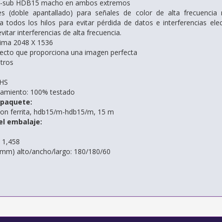
 D-sub HDB15 macho en ambos extremos
les (doble apantallado) para señales de color de alta frecuencia 
a todos los hilos para evitar pérdida de datos e interferencias el
itar interferencias de alta frecuencia.
ima 2048 X 1536
fecto que proporciona una imagen perfecta
tros
oHS
namiento: 100% testado
 paquete:
con ferrita, hdb15/m-hdb15/m, 15 m
el embalaje:
: 1,458
(mm) alto/ancho/largo: 180/180/60