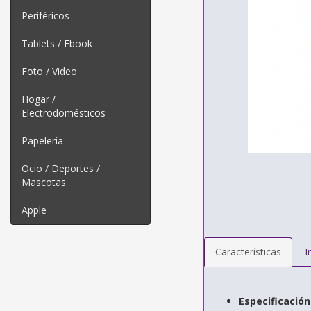
Periféricos
Tablets / Ebook
Foto / Video
Hogar /
Electrodomésticos
Papelería
Ocio / Deportes /
Mascotas
Apple
Características
I
Especificación