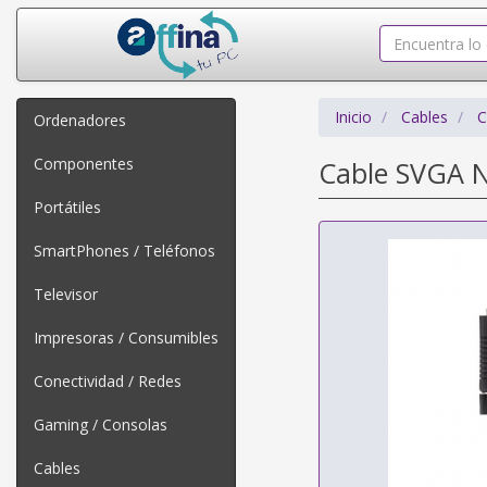
Inicio
Cables
C
Ordenadores
Componentes
Cable SVGA 
Portátiles
SmartPhones / Teléfonos
Televisor
Impresoras / Consumibles
Conectividad / Redes
Gaming / Consolas
Cables