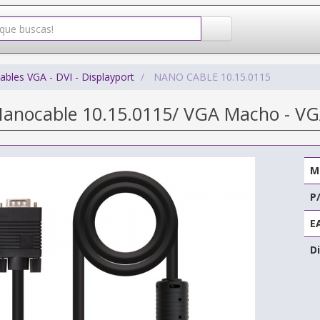
ables VGA - DVI - Displayport
NANO CABLE 10.15.0115
Nanocable 10.15.0115/ VGA Macho - V
M
P
E
Di