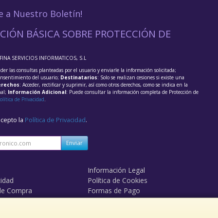
e a Nuestro Boletín!
CIÓN BÁSICA SOBRE PROTECCIÓN DE
FFINA SERVICIOS INFORMATICOS, S.L
der las consultas planteadas por el usuario y enviarle la información solicitada;
onsentimiento del usuario;
Destinatarios
: Solo se realizan cesiones si existe una
rechos
: Acceder, rectificar y suprimir, así como otros derechos, como se indica en la
nal;
Información Adicional
: Puede consultar la información completa de Protección de
olítica de Privacidad
.
acepto la
Política de Privacidad
.
Enviar
Información Legal
cidad
Política de Cookies
de Compra
Formas de Pago
mos?
Derecho de Desistimiento