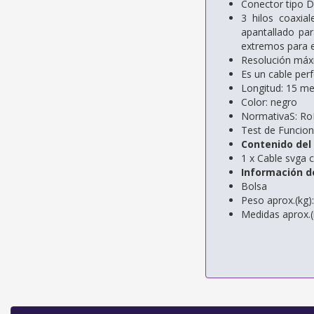
Conector tipo
3 hilos coaxia
apantallado par
extremos para ev
Resolución máx
Es un cable per
Longitud: 15 me
Color: negro
NormativaS: R
Test de Funcio
Contenido del
1 x Cable svga 
Información d
Bolsa
Peso aprox.(kg)
Medidas aprox.