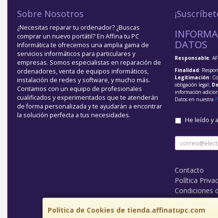
Sobre Nosotros
¡Suscríbet
¿Necesitas reparar tu ordenador? ¿Buscas
INFORMA
comprar un nuevo portátil? En Affina tu PC
DATOS
Informática te ofrecemos una amplia gama de
servicios informáticos para particulares y
Responsable
: A
empresas. Somos especialistas en reparación de
Finalidad
: Respon
ordenadores, venta de equipos informáticos,
Legitimación
: C
instalación de redes y software, y mucho más.
obligación legal;
De
Contamos con un equipo de profesionales
información adicio
cualificados y experimentados que te atenderán
Datos en nuestra
P
de forma personalizada y te ayudarán a encontrar
la solución perfecta a tus necesidades.
He leído y 
Contacto
Política Priva
Condiciones 
¿Quienes So
Política de Cookies de tienda.affinatupc.com