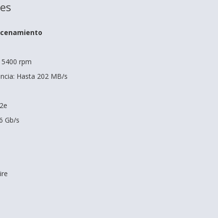
nes
acenamiento
: 5400 rpm
encia: Hasta 202 MB/s
12e
 6 Gb/s
s
ire