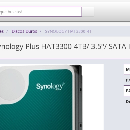
es
Discos Duros
SYNOLOGY HAT3300-4T
ynology Plus HAT3300 4TB/ 3.5"/ SATA 
M
P
E
Di