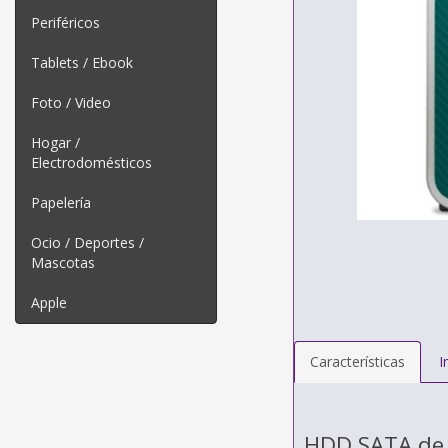
Periféricos
Tablets / Ebook
Foto / Video
Hogar /
Electrodomésticos
Papelería
Ocio / Deportes /
Mascotas
Apple
Características
I
HDD SATA de 