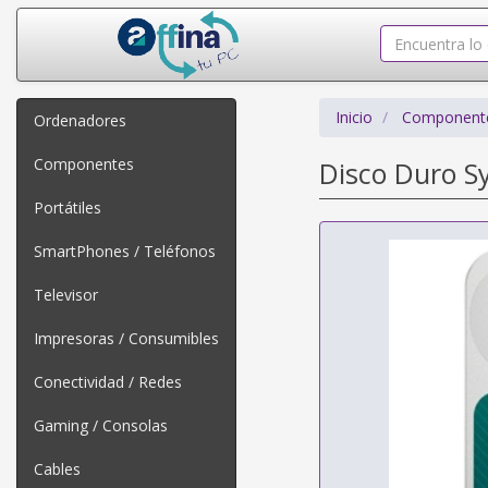
Inicio
Component
Ordenadores
Componentes
Disco Duro S
Portátiles
SmartPhones / Teléfonos
Televisor
Impresoras / Consumibles
Conectividad / Redes
Gaming / Consolas
Cables