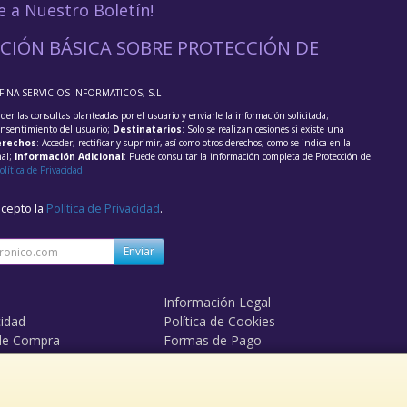
e a Nuestro Boletín!
CIÓN BÁSICA SOBRE PROTECCIÓN DE
FFINA SERVICIOS INFORMATICOS, S.L
der las consultas planteadas por el usuario y enviarle la información solicitada;
onsentimiento del usuario;
Destinatarios
: Solo se realizan cesiones si existe una
rechos
: Acceder, rectificar y suprimir, así como otros derechos, como se indica en la
nal;
Información Adicional
: Puede consultar la información completa de Protección de
olítica de Privacidad
.
acepto la
Política de Privacidad
.
Enviar
Información Legal
cidad
Política de Cookies
de Compra
Formas de Pago
mos?
Derecho de Desistimiento