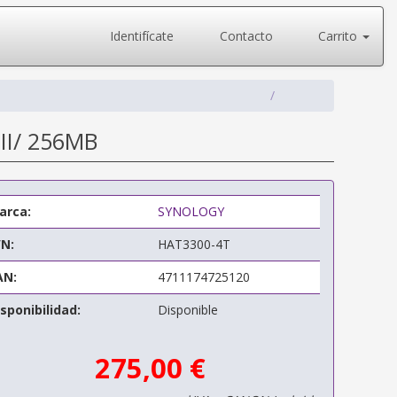
Identifícate
Contacto
Carrito
III/ 256MB
arca:
SYNOLOGY
/N:
HAT3300-4T
AN:
4711174725120
sponibilidad:
Disponible
275,00 €