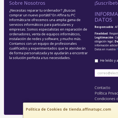
Sobre Nosotros
¡Suscríbet
¿Necesitas reparar tu ordenador? ¿Buscas
INFORMA
comprar un nuevo portátil? En Affina tu PC
DATOS
Informática te ofrecemos una amplia gama de
servicios informáticos para particulares y
Responsable
: A
empresas. Somos especialistas en reparación de
Finalidad
: Respon
ordenadores, venta de equipos informáticos,
Legitimación
: C
instalación de redes y software, y mucho más.
obligación legal;
De
Contamos con un equipo de profesionales
información adicio
cualificados y experimentados que te atenderán
Datos en nuestra
P
de forma personalizada y te ayudarán a encontrar
la solución perfecta a tus necesidades.
He leído y 
Contacto
Política Priva
Condiciones 
¿Quienes So
Política de Cookies de tienda.affinatupc.com