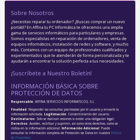
Sobre Nosotros
¿Necesitas reparar tu ordenador? ¿Buscas comprar un nuevo
portátil? En Affina tu PC Informática te ofrecemos una amplia
gama de servicios informáticos para particulares y empresas.
Somos especialistas en reparación de ordenadores, venta de
equipos informáticos, instalación de redes y software, y mucho
más. Contamos con un equipo de profesionales cualificados y
experimentados que te atenderán de forma personalizada y te
ayudarán a encontrar la solución perfecta a tus necesidades.
¡Suscríbete a Nuestro Boletín!
INFORMACIÓN BÁSICA SOBRE
PROTECCIÓN DE DATOS
Responsable
: AFFINA SERVICIOS INFORMATICOS, S.L
Finalidad
: Responder las consultas planteadas por el usuario y enviarle la
información solicitada;
Legitimación
: Consentimiento del usuario;
Destinatarios
: Solo se realizan cesiones si existe una obligación legal;
Derechos
: Acceder, rectificar y suprimir, así como otros derechos, como se
indica en la información adicional;
Información Adicional
: Puede
consultar la información completa de Protección de Datos en nuestra
Política
de Privacidad
.