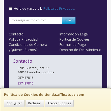
He leído y acepto la
Política de Privacidad
.
Enviar
Contacto
Información Legal
Política Privacidad
Política de Cookies
Condiciones de Compra
Formas de Pago
¿Quienes Somos?
Derecho de Desistimiento
Contacto
Calle Guaraní, local 11
14014
Córdoba
,
Córdoba
957437816
957437816
info@affinatupc.com
Política de Cookies de tienda.affinatupc.com
Configurar
Rechazar
Aceptar Cookies
Horario