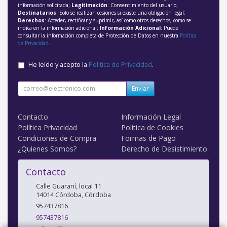
información solicitada;
Legitimación
: Consentimiento del usuario;
Destinatarios
: Solo se realizan cesiones si existe una obligación legal;
Derechos
: Acceder, rectificar y suprimir, así como otros derechos, como se
indica en la información adicional;
Información Adicional
: Puede
consultar la información completa de Protección de Datos en nuestra
Política
de Privacidad
.
He leído y acepto la
Política de Privacidad
.
Enviar
Contacto
Información Legal
Política Privacidad
Política de Cookies
Condiciones de Compra
Formas de Pago
¿Quienes Somos?
Derecho de Desistimiento
Contacto
Calle Guaraní, local 11
14014
Córdoba
,
Córdoba
957437816
957437816