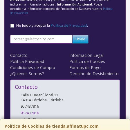
indica en la información adicional;
Información Adicional
: Puede
consultar la información completa de Protección de Datos en nuestra
Política
de Privacidad
.
He leído y acepto la
Política de Privacidad
.
Enviar
Contacto
Información Legal
Política Privacidad
Política de Cookies
Condiciones de Compra
Formas de Pago
¿Quienes Somos?
Derecho de Desistimiento
Contacto
Calle Guaraní, local 11
14014
Córdoba
,
Córdoba
957437816
957437816
info@affinatupc.com
Política de Cookies de tienda.affinatupc.com