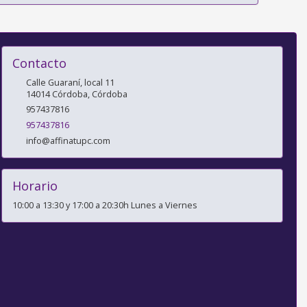
Contacto
Calle Guaraní, local 11
14014
Córdoba
,
Córdoba
957437816
957437816
info@affinatupc.com
Horario
10:00 a 13:30 y 17:00 a 20:30h Lunes a Viernes