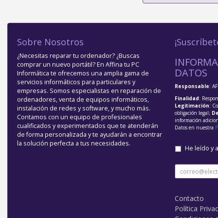
Sobre Nosotros
¡Suscríbet
¿Necesitas reparar tu ordenador? ¿Buscas
INFORMA
comprar un nuevo portátil? En Affina tu PC
DATOS
Informática te ofrecemos una amplia gama de
servicios informáticos para particulares y
Responsable
: A
empresas. Somos especialistas en reparación de
Finalidad
: Respon
ordenadores, venta de equipos informáticos,
Legitimación
: C
instalación de redes y software, y mucho más.
obligación legal;
De
Contamos con un equipo de profesionales
información adicio
cualificados y experimentados que te atenderán
Datos en nuestra
P
de forma personalizada y te ayudarán a encontrar
la solución perfecta a tus necesidades.
He leído y 
Contacto
Política Priva