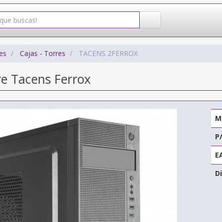
es
Cajas - Torres
TACENS 2FERROX
re Tacens Ferrox
M
P
E
Di