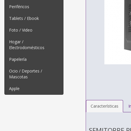
Periféricos
Tablets / Ebook
Foto / Video
Hogar /
Electrodomésticos
Papelería
Ocio / Deportes /
Mascotas
Apple
Características
I
SEMITORRE P