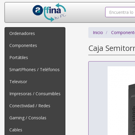
Inicio
Component
Ordenadores
Componentes
Caja Semitor
Portátiles
SmartPhones / Teléfonos
Televisor
Impresoras / Consumibles
Conectividad / Redes
Gaming / Consolas
Cables