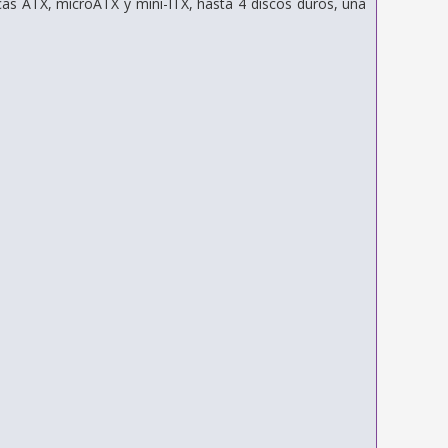
as ATX, microATX y mini-ITX, hasta 4 discos duros, una