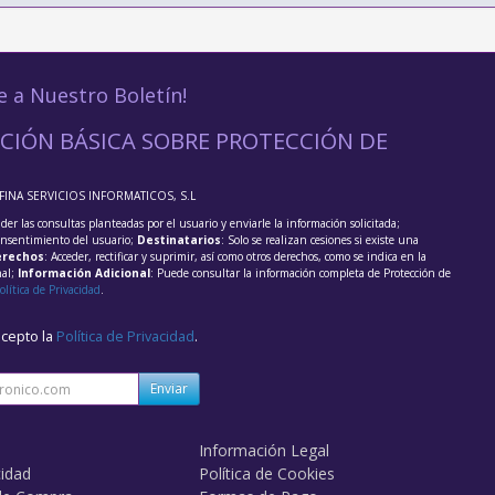
e a Nuestro Boletín!
CIÓN BÁSICA SOBRE PROTECCIÓN DE
FFINA SERVICIOS INFORMATICOS, S.L
der las consultas planteadas por el usuario y enviarle la información solicitada;
onsentimiento del usuario;
Destinatarios
: Solo se realizan cesiones si existe una
rechos
: Acceder, rectificar y suprimir, así como otros derechos, como se indica en la
nal;
Información Adicional
: Puede consultar la información completa de Protección de
olítica de Privacidad
.
acepto la
Política de Privacidad
.
Enviar
Información Legal
cidad
Política de Cookies