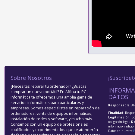
Sobre Nosotros
¡Suscríbet
¿Necesitas reparar tu ordenador? ¿Buscas
INFORMA
comprar un nuevo portátil? En Affina tu PC
DATOS
Informática te ofrecemos una amplia gama de
servicios informáticos para particulares y
Responsable
: A
empresas. Somos especialistas en reparación de
Finalidad
: Respon
ordenadores, venta de equipos informáticos,
Legitimación
: C
instalación de redes y software, y mucho más.
obligación legal;
De
Contamos con un equipo de profesionales
información adicio
cualificados y experimentados que te atenderán
Datos en nuestra
P