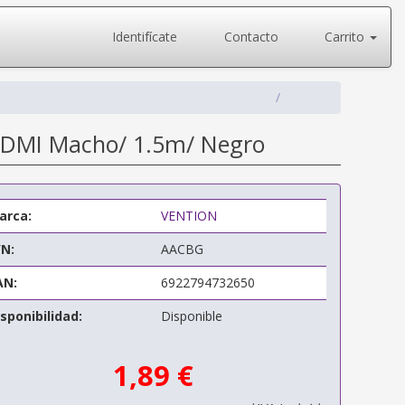
Identifícate
Contacto
Carrito
HDMI Macho/ 1.5m/ Negro
arca:
VENTION
/N:
AACBG
AN:
6922794732650
sponibilidad:
Disponible
1,89 €