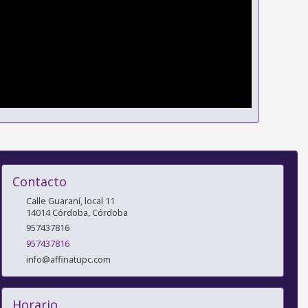
Contacto
Calle Guaraní, local 11
14014
Córdoba
,
Córdoba
957437816
957437816
info@affinatupc.com
Horario