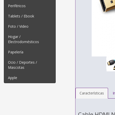
Periféricos
Tablets / Ebook
Foto / Video
Hogar /
Electrodomésticos
Papelería
Ocio / Deportes /
Mascotas
Apple
Características
I
Cable HDMI 