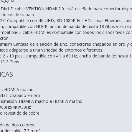
DMI El cable VENTION HDMI 2.0 está diseñado para conectar dispos
r ideas de trabajo.
.0 Compatible con 4K UHD, 3D 1080P Full HD, canal Ethernet, canal 
n, compatible con HDCP, ancho de banda de hasta 18 Gbps y es ret
patible El cable HDMI es compatible con todos los dispositivos c
ctor.
mium Carcasa de aleación de zinc, conectores chapados en oro y cub
ede adaptarse a una variedad de entornos diferentes.
 2 - 10 pies, compatible con 4K a 60 Hz, ancho de banda de hasta 1
 10,2 Gbps
ICAS
or: HDMI A macho
erfaz: chapado en oro
ransmisión: HDMI A macho a HDMI A macho
K@60Hz/4K@30Hz
o revestido de cobre
ión de dos colores
or del cable: 7,3 mm"