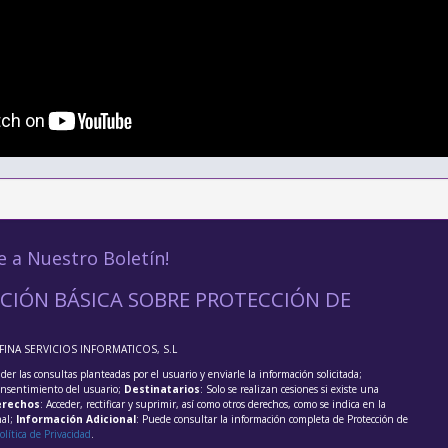
e a Nuestro Boletín!
CIÓN BÁSICA SOBRE PROTECCIÓN DE
FFINA SERVICIOS INFORMATICOS, S.L
der las consultas planteadas por el usuario y enviarle la información solicitada;
onsentimiento del usuario;
Destinatarios
: Solo se realizan cesiones si existe una
rechos
: Acceder, rectificar y suprimir, así como otros derechos, como se indica en la
nal;
Información Adicional
: Puede consultar la información completa de Protección de
olítica de Privacidad
.