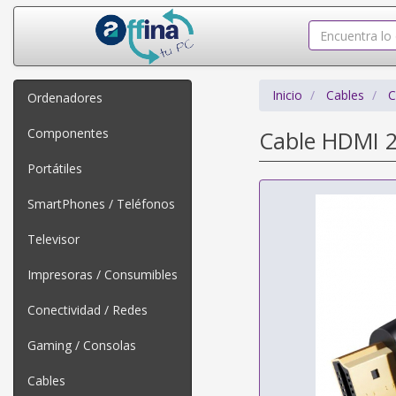
Inicio
Cables
C
Ordenadores
Componentes
Cable HDMI 
Portátiles
SmartPhones / Teléfonos
Televisor
Impresoras / Consumibles
Conectividad / Redes
Gaming / Consolas
Cables