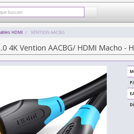
ables HDMI
VENTION AACBG
2.0 4K Vention AACBG/ HDMI Macho - 
M
P
E
Di