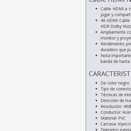
Cable HDMI a H
jugar y comparti
4K HDMI Cable 2
HDR Dolby Visio
Ampliamente com
monitor y proye
Rendimiento pre
duradero que pu
Nota importante
banda de hasta
CARACTERIST
De color negro
Tipo de conect
Técnicas de int
Dirección de t
Resolución: 4
Conductor: Acer
Material: PVC
Carcasa: Inyecc
Diámetro exteri