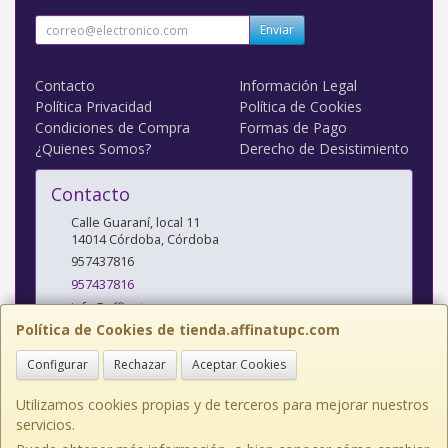
Enviar
Contacto
Información Legal
Política Privacidad
Política de Cookies
Condiciones de Compra
Formas de Pago
¿Quienes Somos?
Derecho de Desistimiento
Contacto
Calle Guaraní, local 11
14014
Córdoba
,
Córdoba
957437816
957437816
info@affinatupc.com
Política de Cookies de tienda.affinatupc.com
Configurar
Rechazar
Aceptar Cookies
Horario
10:00 a 13:30 y 17:00 a 20:30h Lunes a Viernes
Utilizamos cookies propias y de terceros para mejorar nuestros
servicios.