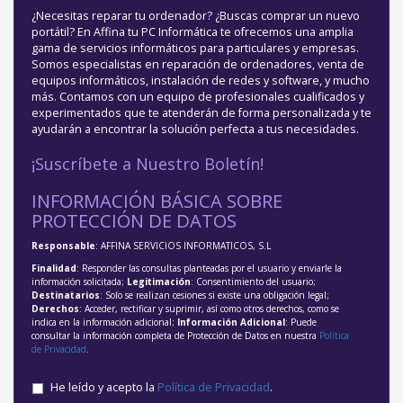
¿Necesitas reparar tu ordenador? ¿Buscas comprar un nuevo
portátil? En Affina tu PC Informática te ofrecemos una amplia
gama de servicios informáticos para particulares y empresas.
Somos especialistas en reparación de ordenadores, venta de
equipos informáticos, instalación de redes y software, y mucho
más. Contamos con un equipo de profesionales cualificados y
experimentados que te atenderán de forma personalizada y te
ayudarán a encontrar la solución perfecta a tus necesidades.
¡Suscríbete a Nuestro Boletín!
INFORMACIÓN BÁSICA SOBRE
PROTECCIÓN DE DATOS
Responsable
: AFFINA SERVICIOS INFORMATICOS, S.L
Finalidad
: Responder las consultas planteadas por el usuario y enviarle la
información solicitada;
Legitimación
: Consentimiento del usuario;
Destinatarios
: Solo se realizan cesiones si existe una obligación legal;
Derechos
: Acceder, rectificar y suprimir, así como otros derechos, como se
indica en la información adicional;
Información Adicional
: Puede
consultar la información completa de Protección de Datos en nuestra
Política
de Privacidad
.
He leído y acepto la
Política de Privacidad
.