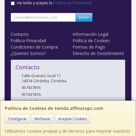
He leído y acepto la
Política de Privacidad
.
Enviar
Contacto
Información Legal
Política Privacidad
Política de Cookies
Condiciones de Compra
Formas de Pago
¿Quienes Somos?
Derecho de Desistimiento
Contacto
Calle Guaraní, local 11
14014
Córdoba
,
Córdoba
957437816
957437816
info@affinatupc.com
Política de Cookies de tienda.affinatupc.com
Configurar
Rechazar
Aceptar Cookies
Horario
10:00 a 13:30 y 17:00 a 20:30h Lunes a Viernes
Utilizamos cookies propias y de terceros para mejorar nuestros