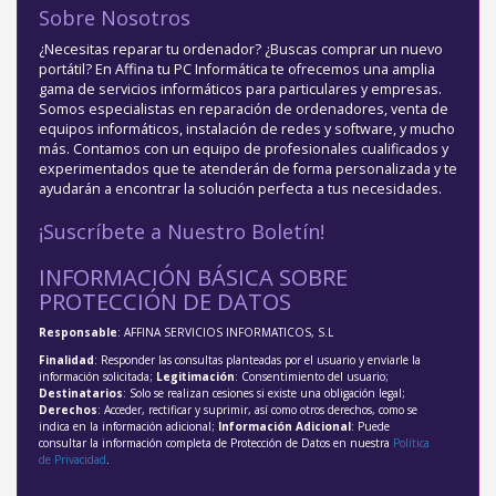
Sobre Nosotros
¿Necesitas reparar tu ordenador? ¿Buscas comprar un nuevo
portátil? En Affina tu PC Informática te ofrecemos una amplia
gama de servicios informáticos para particulares y empresas.
Somos especialistas en reparación de ordenadores, venta de
equipos informáticos, instalación de redes y software, y mucho
más. Contamos con un equipo de profesionales cualificados y
experimentados que te atenderán de forma personalizada y te
ayudarán a encontrar la solución perfecta a tus necesidades.
¡Suscríbete a Nuestro Boletín!
INFORMACIÓN BÁSICA SOBRE
PROTECCIÓN DE DATOS
Responsable
: AFFINA SERVICIOS INFORMATICOS, S.L
Finalidad
: Responder las consultas planteadas por el usuario y enviarle la
información solicitada;
Legitimación
: Consentimiento del usuario;
Destinatarios
: Solo se realizan cesiones si existe una obligación legal;
Derechos
: Acceder, rectificar y suprimir, así como otros derechos, como se
indica en la información adicional;
Información Adicional
: Puede
consultar la información completa de Protección de Datos en nuestra
Política
de Privacidad
.