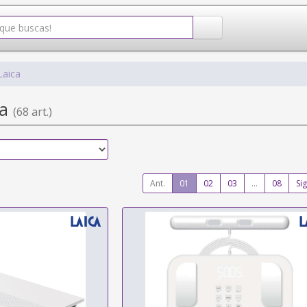
Laica
ca
(68 art.)
Ant.
01
02
03
...
08
Sig