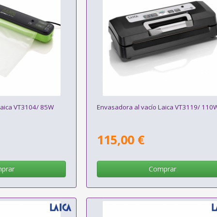
Laica VT3104/ 85W
Envasadora al vacío Laica VT3119/ 110
115,00 €
prar
Comprar