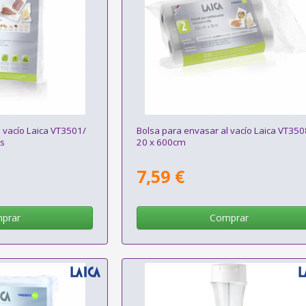
 vacío Laica VT3501/
Bolsa para envasar al vacío Laica VT350
as
20 x 600cm
7,59 €
prar
Comprar