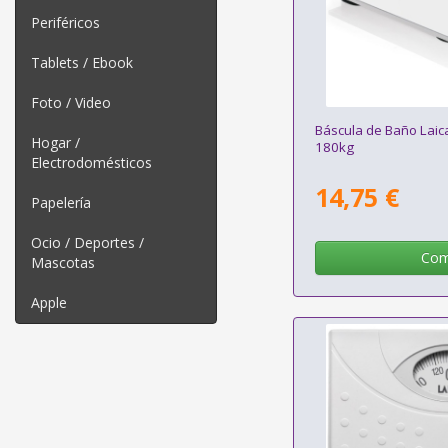
Periféricos
Tablets / Ebook
Foto / Video
Báscula de Baño Lai
Hogar /
180kg
Electrodomésticos
14,75 €
Papelería
Ocio / Deportes /
Com
Mascotas
Apple