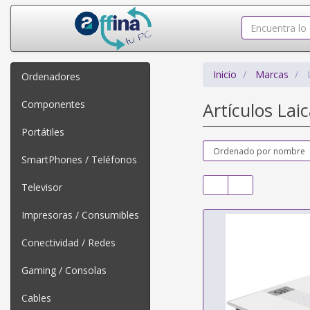
Inicio
Marcas
Ordenadores
Componentes
Artículos Lai
Portátiles
SmartPhones / Teléfonos
Televisor
Impresoras / Consumibles
Conectividad / Redes
Gaming / Consolas
Cables