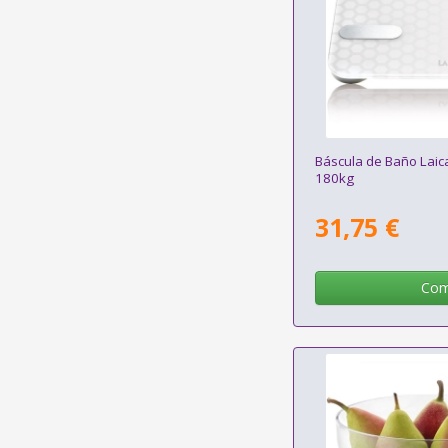
Báscula de Baño Laic
180kg
31,75 €
Com