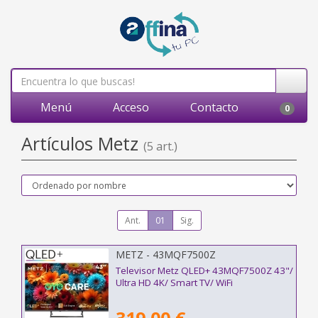
Menú
Acceso
Contacto
0
Artículos Metz
(5 art.)
Ant.
01
Sig.
METZ - 43MQF7500Z
Televisor Metz QLED+ 43MQF7500Z 43"/
Ultra HD 4K/ Smart TV/ WiFi