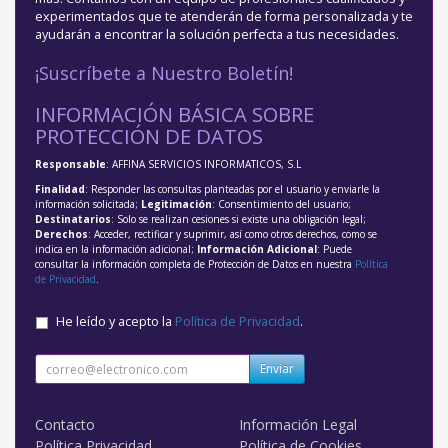
experimentados que te atenderán de forma personalizada y te
ayudarán a encontrar la solución perfecta a tus necesidades.
¡Suscríbete a Nuestro Boletín!
INFORMACIÓN BÁSICA SOBRE
PROTECCIÓN DE DATOS
Responsable
: AFFINA SERVICIOS INFORMATICOS, S.L
Finalidad
: Responder las consultas planteadas por el usuario y enviarle la
información solicitada;
Legitimación
: Consentimiento del usuario;
Destinatarios
: Solo se realizan cesiones si existe una obligación legal;
Derechos
: Acceder, rectificar y suprimir, así como otros derechos, como se
indica en la información adicional;
Información Adicional
: Puede
consultar la información completa de Protección de Datos en nuestra
Política
de Privacidad
.
He leído y acepto la
Política de Privacidad
.
Enviar
Contacto
Información Legal
Política Privacidad
Política de Cookies