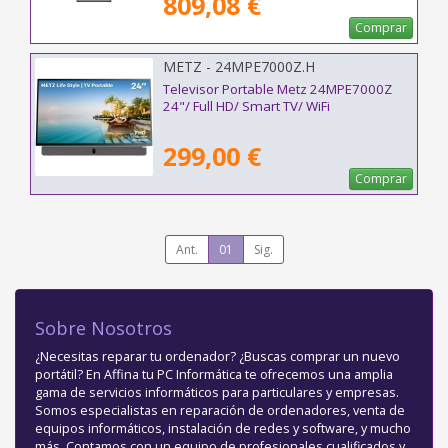
809,08 €
Comprar
METZ - 24MPE7000Z.H
Televisor Portable Metz 24MPE7000Z
24"/ Full HD/ Smart TV/ WiFi
299,00 €
Comprar
Ant.
01
Sig.
Sobre Nosotros
¿Necesitas reparar tu ordenador? ¿Buscas comprar un nuevo
portátil? En Affina tu PC Informática te ofrecemos una amplia
gama de servicios informáticos para particulares y empresas.
Somos especialistas en reparación de ordenadores, venta de
equipos informáticos, instalación de redes y software, y mucho
más. Contamos con un equipo de profesionales cualificados y