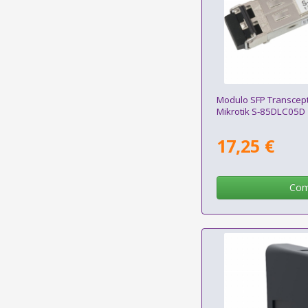
Modulo SFP Transcept
Mikrotik S-85DLC05D
17,25 €
Com