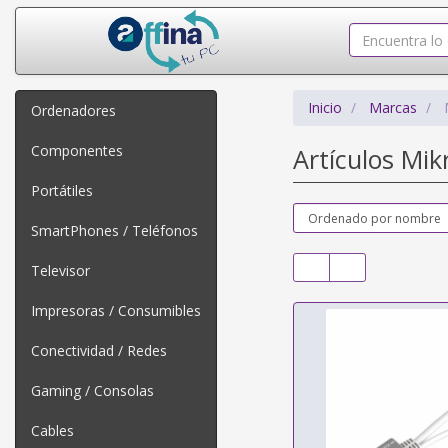
Inicio
Marcas
Ordenadores
Componentes
Artículos Mik
Portátiles
SmartPhones / Teléfonos
Televisor
Impresoras / Consumibles
Conectividad / Redes
Gaming / Consolas
Cables