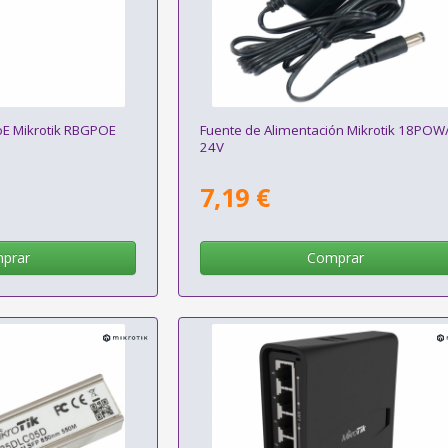
oE Mikrotik RBGPOE
Fuente de Alimentación Mikrotik 18POW
24V
7,19 €
prar
Comprar