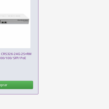
tik CRS326-24G-2S+RM
100/100/ SFP/ PoE
prar