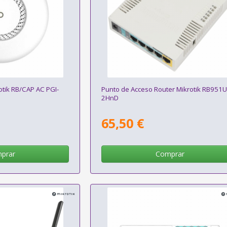
otik RB/CAP AC PGI-
Punto de Acceso Router Mikrotik RB951U
2HnD
65,50 €
prar
Comprar