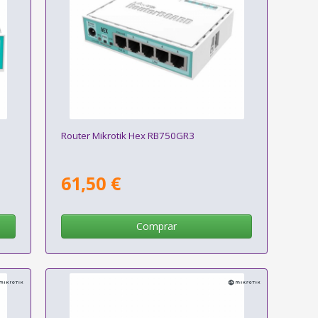
Router Mikrotik Hex RB750GR3
61,50 €
Comprar