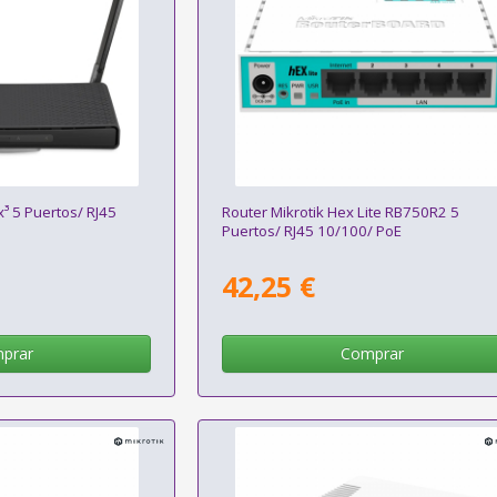
x³ 5 Puertos/ RJ45
Router Mikrotik Hex Lite RB750R2 5
Puertos/ RJ45 10/100/ PoE
42,25 €
prar
Comprar