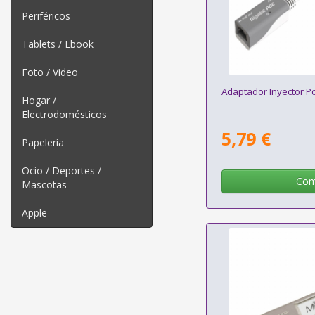
Periféricos
Tablets / Ebook
Foto / Video
Adaptador Inyector P
Hogar /
Electrodomésticos
5,79 €
Papelería
Ocio / Deportes /
Com
Mascotas
Apple