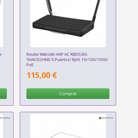
i-
Router Mikrotik HAP AC RBD53IG-
5HACD2HND 5 Puertos/ RJ45 10/100/1000/
PoE
115,00 €
Comprar