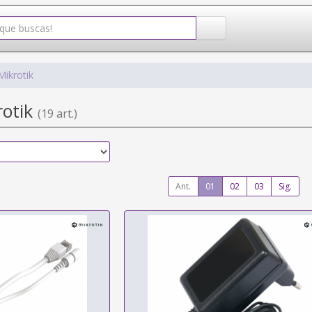
Mikrotik
rotik
(19 art.)
Ant.
01
02
03
Sig.