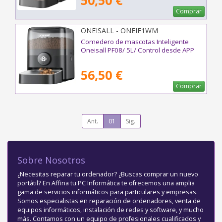
50,50 €
Comprar
ONEISALL - ONEIF1WM
Comedero de mascotas Inteligente
Oneisall PF08/ 5L/ Control desde APP
56,50 €
Comprar
Ant.
01
Sig.
Sobre Nosotros
¿Necesitas reparar tu ordenador? ¿Buscas comprar un nuevo
portátil? En Affina tu PC Informática te ofrecemos una amplia
gama de servicios informáticos para particulares y empresas.
Somos especialistas en reparación de ordenadores, venta de
equipos informáticos, instalación de redes y software, y mucho
más. Contamos con un equipo de profesionales cualificados y