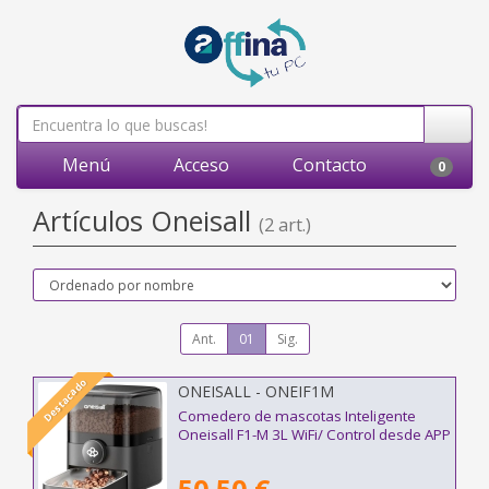
Menú
Acceso
Contacto
0
Artículos Oneisall
(2 art.)
Ant.
01
Sig.
Destacado
ONEISALL - ONEIF1M
Comedero de mascotas Inteligente
Oneisall F1-M 3L WiFi/ Control desde APP