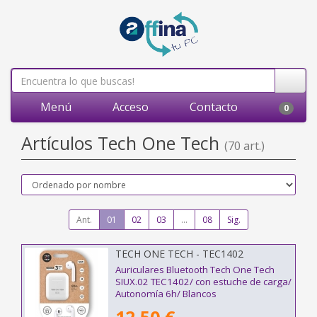
Menú
Acceso
Contacto
0
Artículos Tech One Tech
(70 art.)
Ant.
01
02
03
...
08
Sig.
TECH ONE TECH - TEC1402
Auriculares Bluetooth Tech One Tech
SIUX.02 TEC1402/ con estuche de carga/
Autonomía 6h/ Blancos