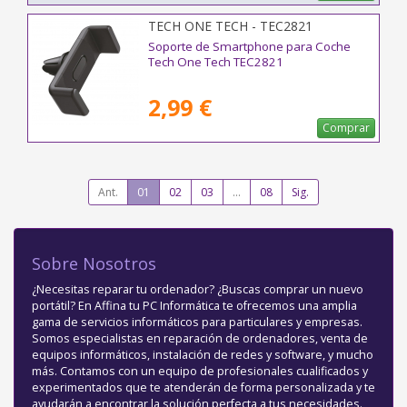
TECH ONE TECH - TEC2821
Soporte de Smartphone para Coche
Tech One Tech TEC2821
2,99 €
Comprar
Ant.
01
02
03
...
08
Sig.
Sobre Nosotros
¿Necesitas reparar tu ordenador? ¿Buscas comprar un nuevo
portátil? En Affina tu PC Informática te ofrecemos una amplia
gama de servicios informáticos para particulares y empresas.
Somos especialistas en reparación de ordenadores, venta de
equipos informáticos, instalación de redes y software, y mucho
más. Contamos con un equipo de profesionales cualificados y
experimentados que te atenderán de forma personalizada y te
ayudarán a encontrar la solución perfecta a tus necesidades.